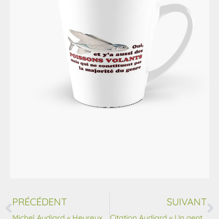
PRÉCÉDENT
SUIVANT
Michel Audiard « Heureux soient les fêlés… »
Citation Audiard « Un gentleman c’est celui qui sait décrire Sophia Loren… »