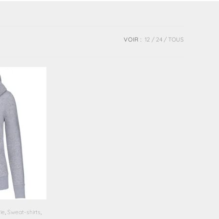
VOIR :
12
24
TOUS
ie
,
Sweat-shirts
,