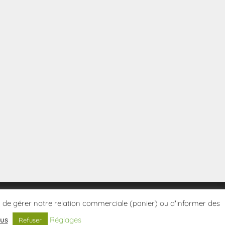
tes, de gérer notre relation commerciale (panier) ou d'informer des
lus
Réglages
Refuser
Politique de confidentialité
Conditions Générales de Vente