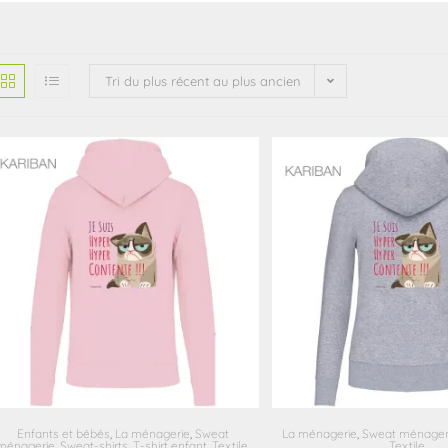
Tri du plus récent au plus ancien
Enfants et bébés
,
La ménagerie
,
Sweat
La ménagerie
,
Sweat ménager
ménagerie
,
Sweat-shirts
,
T-shirt enfant
,
Textile
,
Textile