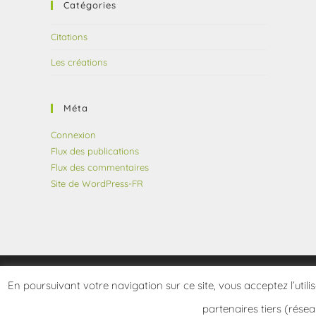
Catégories
Citations
Les créations
Méta
Connexion
Flux des publications
Flux des commentaires
Site de WordPress-FR
En poursuivant votre navigation sur ce site, vous acceptez l’utili
partenaires tiers (résea
Copyright 2026 - frangotier.fr - Site développé par Le Frangotier