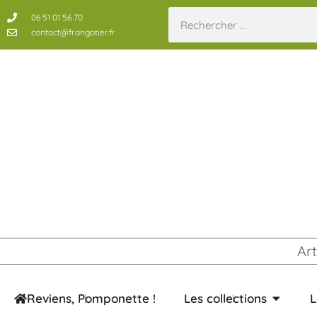
06 51 01 56 70
contact@frangotier.fr
Art
Reviens, Pomponette !
Les collections
L