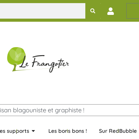
0,
isan blagouniste et graphiste !
es supports
Les bons bons !
Sur RedBubble