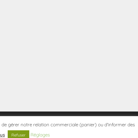
tes, de gérer notre relation commerciale (panier) ou d'informer des
lus
Réglages
Refuser
Politique de confidentialité
Conditions Générales de Vente