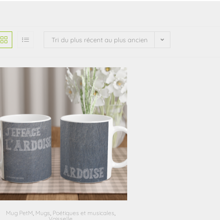
Tri du plus récent au plus ancien
Mug PetM
,
Mugs
,
Poétiques et musicales
,
Vaisselle