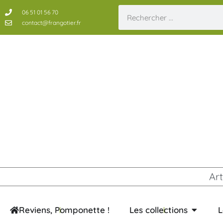
06 51 01 56 70
contact@frangotier.fr
Art
Reviens, Pomponette !
Les collections
L