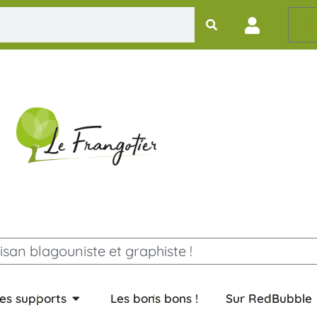
0,
isan blagouniste et graphiste !
es supports
Les bons bons !
Sur RedBubble