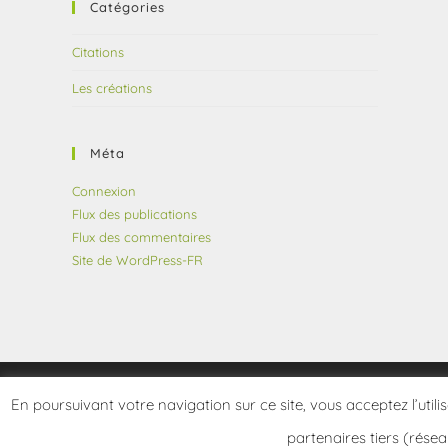
Catégories
Citations
Les créations
Méta
Connexion
Flux des publications
Flux des commentaires
Site de WordPress-FR
En poursuivant votre navigation sur ce site, vous acceptez l’utili
partenaires tiers (résea
Copyright 2026 - frangotier.fr - Site développé par Le Frangotier