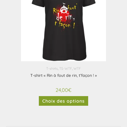
T-shirts
,
TS-WTF
,
WTF
T-shirt « Rin à fout de rin, t’façon ! »
24,00
€
Choix des options