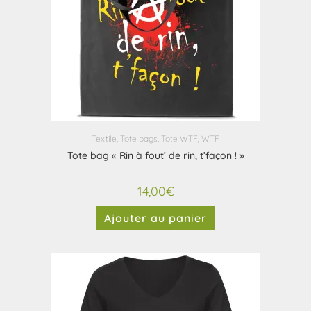
Textile
,
Tote bags
,
Tote WTF
,
WTF
Tote bag « Rin à fout’ de rin, t’façon ! »
14,00
€
Ajouter au panier