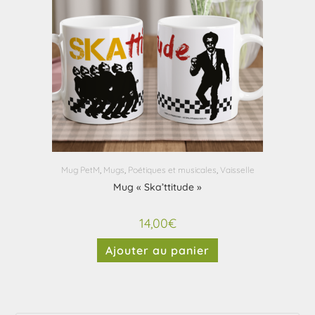
Mug PetM
,
Mugs
,
Poétiques et musicales
,
Vaisselle
Mug « Ska’ttitude »
14,00
€
Ajouter au panier