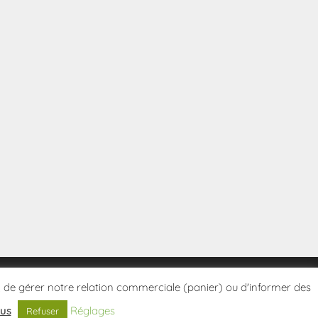
tes, de gérer notre relation commerciale (panier) ou d'informer des
lus
Réglages
Refuser
Politique de confidentialité
Conditions Générales de Vente