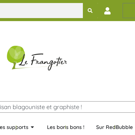
0,
isan blagouniste et graphiste !
es supports
Les bons bons !
Sur RedBubble