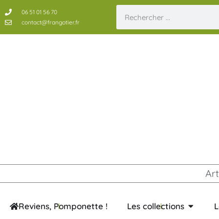
06 51 01 56 70
contact@frangotier.fr
Art
Reviens, Pomponette !
Les collections
L