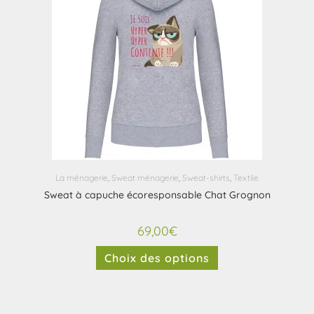
La ménagerie
,
Sweat ménagerie
,
Sweat-shirts
,
Textile
Sweat à capuche écoresponsable Chat Grognon
69,00
€
Choix des options