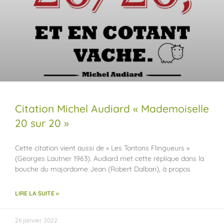
Citation Michel Audiard « Mademoiselle
20 sur 20 »
Cette citation vient aussi de « Les Tontons Flingueurs »
(Georges Lautner 1963). Audiard met cette réplique dans la
bouche du majordome Jean (Robert Dalban), à propos
LIRE LA SUITE »
26 janvier 2022