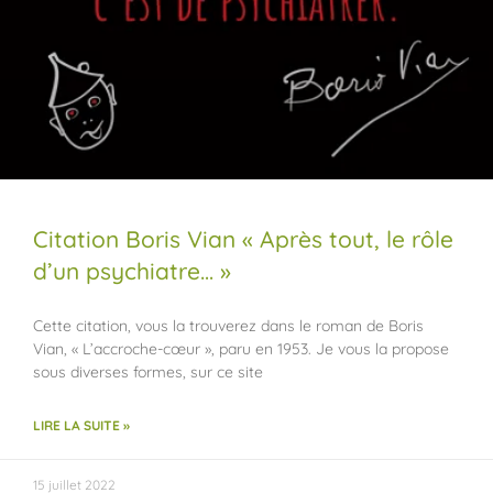
Citation Boris Vian « Après tout, le rôle
d’un psychiatre… »
Cette citation, vous la trouverez dans le roman de Boris
Vian, « L’accroche-cœur », paru en 1953. Je vous la propose
sous diverses formes, sur ce site
LIRE LA SUITE »
15 juillet 2022