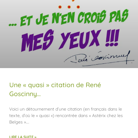
Une « quasi » citation de René
Goscinny…
Voici un détournement d’une citation (en français dans le
texte, d’où le « quasi ») rencontrée dans « Astérix chez les
Belges »….
LIRE LA SUITE »