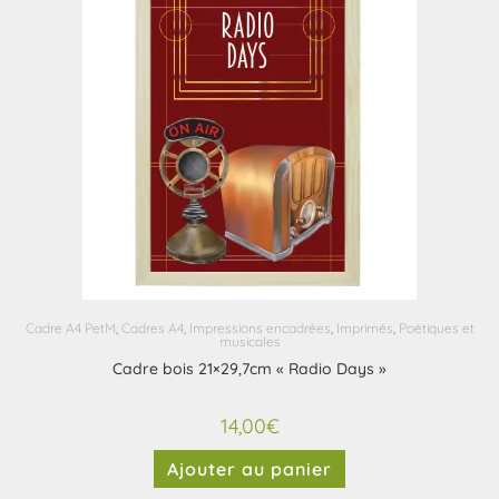
Cadre A4 PetM
,
Cadres A4
,
Impressions encadrées
,
Imprimés
,
Poétiques et
musicales
Cadre bois 21×29,7cm « Radio Days »
14,00
€
Ajouter au panier