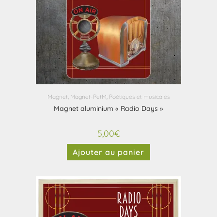
Magnet
,
Magnet-PetM
,
Poétiques et musicales
Magnet aluminium « Radio Days »
5,00
€
Ajouter au panier