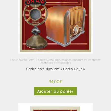
Cadre 30x30 PetM
,
Cadres 30x30
,
Impressions encadrées
,
Imprimés
,
Poétiques et musicales
Cadre bois 30x30cm « Radio Days »
34,00
€
Ajouter au panier