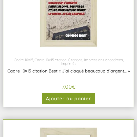
Cadre 10x15
,
Cadre 10x15 citation
,
Citations
,
Impressions encadrées
,
Imprimés
Cadre 10×15 citation Best « J’ai claqué beaucoup d’argent… »
7,00
€
Ajouter au panier