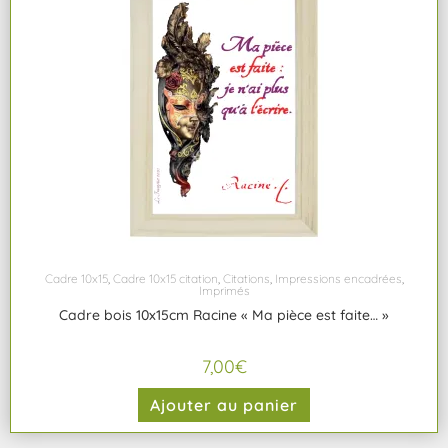
Cadre 10x15
,
Cadre 10x15 citation
,
Citations
,
Impressions encadrées
,
Imprimés
Cadre bois 10x15cm Racine « Ma pièce est faite… »
7,00
€
Ajouter au panier