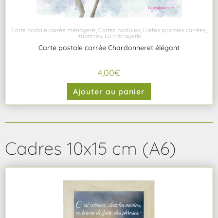
Carte postale carrée ménagerie
,
Cartes postales
,
Cartes postales carrées
,
Imprimés
,
La ménagerie
Carte postale carrée Chardonneret élégant
4,00
€
Ajouter au panier
Cadres 10x15 cm (A6)