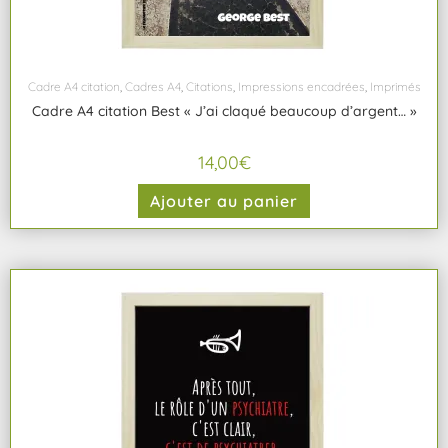
Cadre A4 citation
,
Cadres A4
,
Citations
,
Impressions encadrées
,
Imprimés
Cadre A4 citation Best « J’ai claqué beaucoup d’argent… »
14,00
€
Ajouter au panier