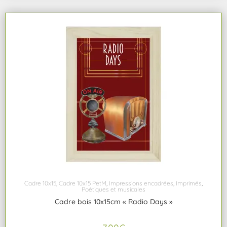
Cadre 10x15
,
Cadre 10x15 PetM
,
Impressions encadrées
,
Imprimés
,
Poétiques et musicales
Cadre bois 10x15cm « Radio Days »