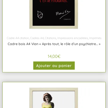
Cadre A4 citation
,
Cadres A4
,
Citations
,
Impressions encadrées
,
Imprimés
Cadre bois A4 Vian « Après tout, le rôle d’un psychiatre… »
14,00
€
Ajouter au panier