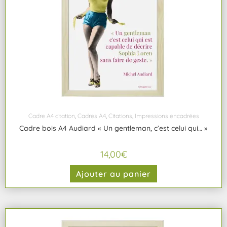
Cadre A4 citation
,
Cadres A4
,
Citations
,
Impressions encadrées
Cadre bois A4 Audiard « Un gentleman, c’est celui qui… »
14,00
€
Ajouter au panier