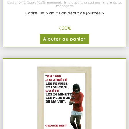
Cadre 10x15
,
Cadre 10x15 ménagerie
,
Impressions encadrées
,
Imprimés
,
La
ménagerie
Cadre 10×15 cm « Bon début de journée »
7,00
€
Ajouter au panier