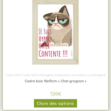
Cadre 10x15
,
Cadre 10x15 ménagerie
,
Impressions encadrées
,
La ménagerie
Cadre bois 10x15cm « Chat grognon »
7,00
€
Choix des options