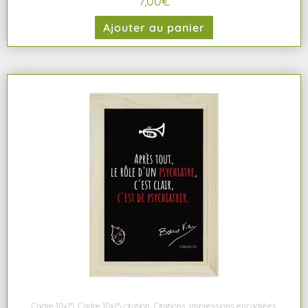
7,00
€
Ajouter au panier
Cadre 10x15
,
Cadre 10x15 citation
,
Citations
,
Impressions encadrées
,