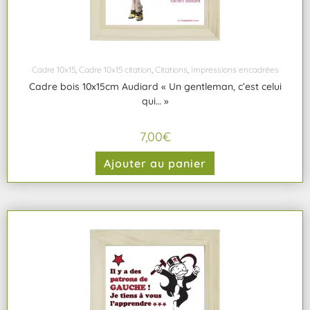
Cadre 10x15
,
Cadre 10x15 citation
,
Citations
,
Impressions encadrées
Cadre bois 10x15cm Audiard « Un gentleman, c’est celui
qui… »
7,00
€
Ajouter au panier