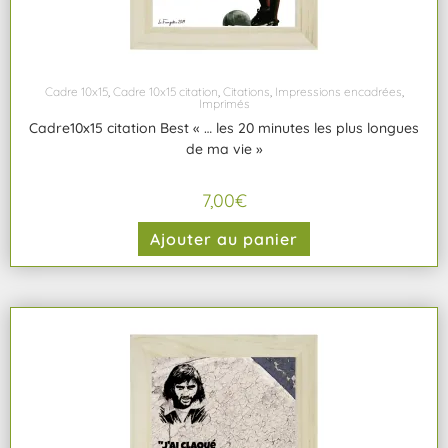
Cadre 10x15
,
Cadre 10x15 citation
,
Citations
,
Impressions encadrées
,
Imprimés
Cadre10x15 citation Best « … les 20 minutes les plus longues
de ma vie »
7,00
€
Ajouter au panier