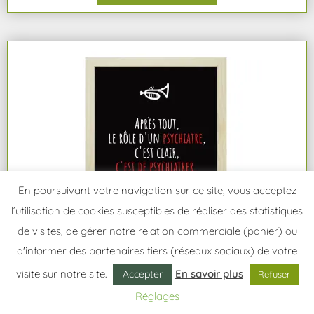
En poursuivant votre navigation sur ce site, vous acceptez
l’utilisation de cookies susceptibles de réaliser des statistiques
de visites, de gérer notre relation commerciale (panier) ou
d'informer des partenaires tiers (réseaux sociaux) de votre
visite sur notre site.
En savoir plus
Accepter
Refuser
Cadre A4 citation
,
Cadres A4
,
Citations
,
Impressions encadrées
,
Imprimés
Cadre bois A4 Vian « Après tout, le rôle d’un psychiatre… »
Réglages