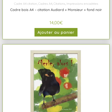
Cadre A4 citation
,
Cadres A4
,
Citations
,
Impressions encadrées
Cadre bois A4 – citation Audiard « Monsieur » fond noir
14,00
€
Ajouter au panier