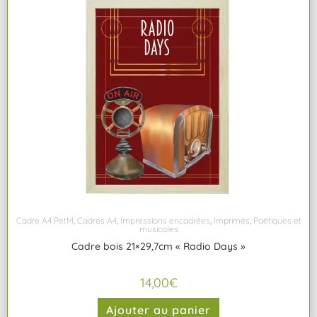
Cadre A4 PetM
,
Cadres A4
,
Impressions encadrées
,
Imprimés
,
Poétiques et
musicales
Cadre bois 21×29,7cm « Radio Days »
14,00
€
Ajouter au panier