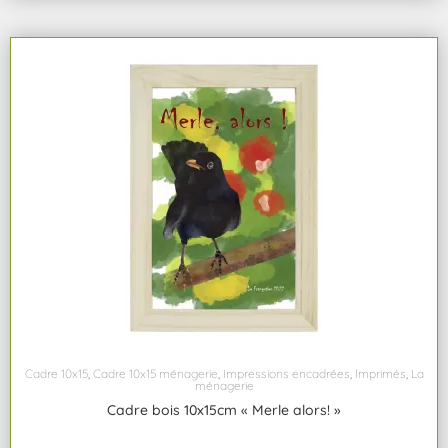
Cadre 10x15
,
Cadre 10x15 ménagerie
,
Impressions encadrées
,
Imprimés
,
La
ménagerie
Cadre bois 10x15cm « Merle alors! »