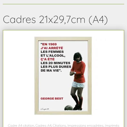
Cadres 21x29,7cm (A4)
Cadre A4 citation
,
Cadres A4
,
Citations
,
Impressions encadrées
,
Imprimés