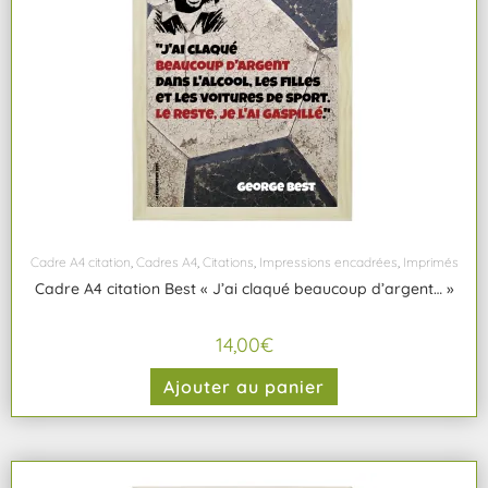
Cadre A4 citation
,
Cadres A4
,
Citations
,
Impressions encadrées
,
Imprimés
Cadre A4 citation Best « J’ai claqué beaucoup d’argent… »
14,00
€
Ajouter au panier