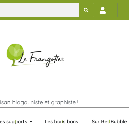
0,
isan blagouniste et graphiste !
es supports
Les bons bons !
Sur RedBubble