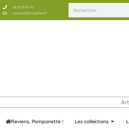
06 51 01 56 70
contact@frangotier.fr
Art
Reviens, Pomponette !
Les collections
L