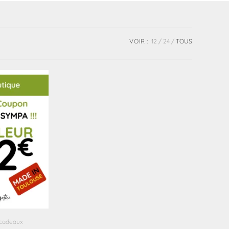
VOIR :
12
24
TOUS
 cadeaux