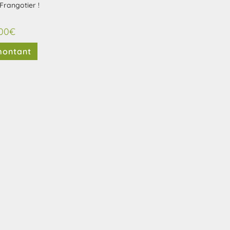
Frangotier !
00
€
montant