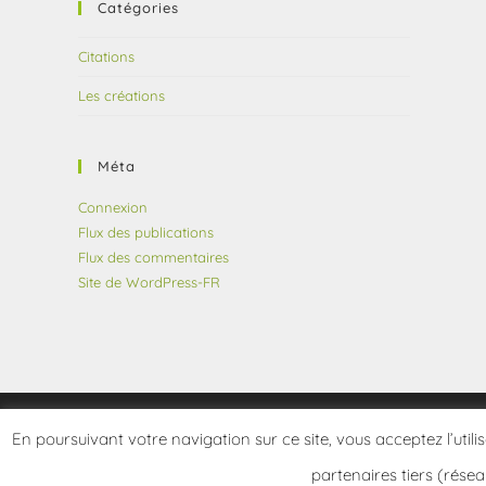
Catégories
Citations
Les créations
Méta
Connexion
Flux des publications
Flux des commentaires
Site de WordPress-FR
En poursuivant votre navigation sur ce site, vous acceptez l’utili
partenaires tiers (résea
Copyright 2026 - frangotier.fr - Site développé par Le Frangotier