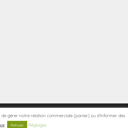
tes, de gérer notre relation commerciale (panier) ou d'informer des
lus
Réglages
Refuser
Politique de confidentialité
Conditions Générales de Vente