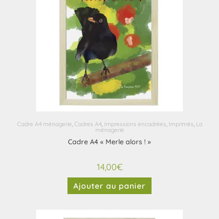
Cadre A4 ménagerie
,
Cadres A4
,
Impressions encadrées
,
Imprimés
,
La
ménagerie
Cadre A4 « Merle alors ! »
14,00
€
Ajouter au panier