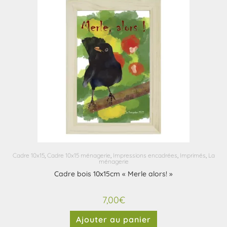
Cadre 10x15
,
Cadre 10x15 ménagerie
,
Impressions encadrées
,
Imprimés
,
La
ménagerie
Cadre bois 10x15cm « Merle alors! »
7,00
€
Ajouter au panier