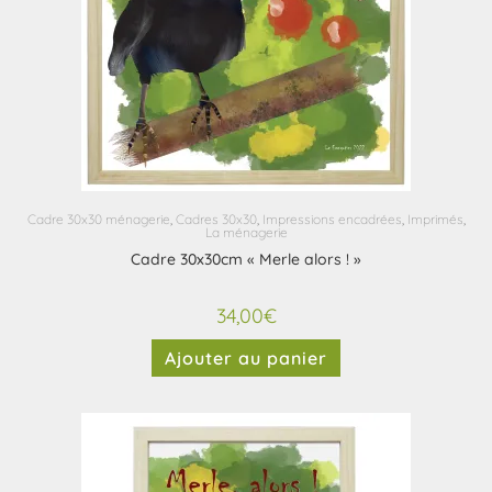
Cadre 30x30 ménagerie
,
Cadres 30x30
,
Impressions encadrées
,
Imprimés
,
La ménagerie
Cadre 30x30cm « Merle alors ! »
34,00
€
Ajouter au panier