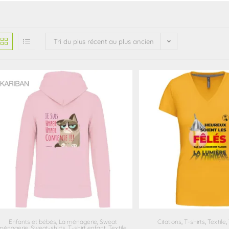
Tri du plus récent au plus ancien
Enfants et bébés
,
La ménagerie
,
Sweat
Citations
,
T-shirts
,
Textile
,
ménagerie
,
Sweat-shirts
,
T-shirt enfant
,
Textile
,