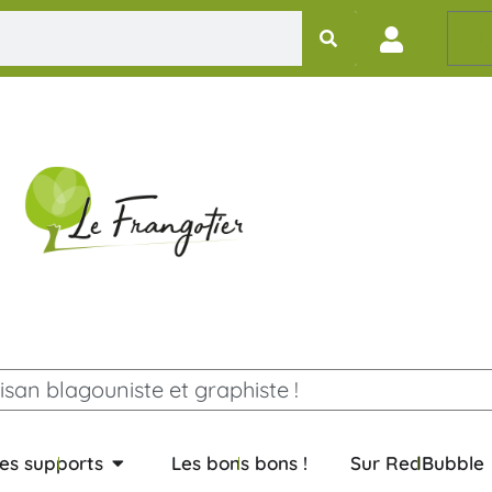
0,
isan blagouniste et graphiste !
es supports
Les bons bons !
Sur RedBubble