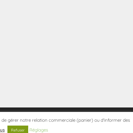
tes, de gérer notre relation commerciale (panier) ou d'informer des
lus
Réglages
Refuser
Politique de confidentialité
Conditions Générales de Vente