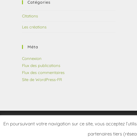
Catégories
Citations
Les créations
Méta
Connexion
Flux des publications
Flux des commentaires
Site de WordPress-FR
En poursuivant votre navigation sur ce site, vous acceptez l’utili
partenaires tiers (résea
Copyright 2026 - frangotier.fr - Site développé par Le Frangotier