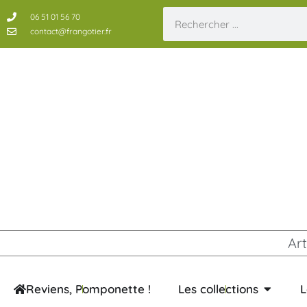
06 51 01 56 70
contact@frangotier.fr
Art
Reviens, Pomponette !
Les collections
L