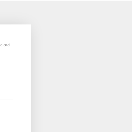
diard 
s