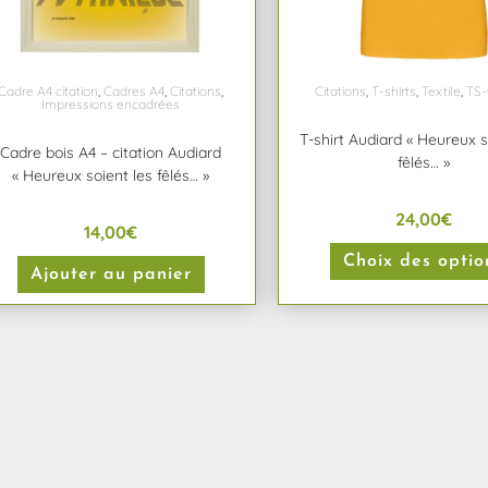
Cadre A4 citation
,
Cadres A4
,
Citations
,
Citations
,
T-shirts
,
Textile
,
TS-
Impressions encadrées
T-shirt Audiard « Heureux s
Cadre bois A4 – citation Audiard
fêlés… »
« Heureux soient les fêlés… »
24,00
€
14,00
€
Choix des optio
Ajouter au panier