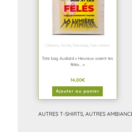
Citations
,
Textile
,
Tote bags
,
Tote-citation
Tote bag Audiard « Heureux soient les
fêlés… »
14,00
€
Ajouter au panier
AUTRES T-SHIRTS, AUTRES AMBIANCE