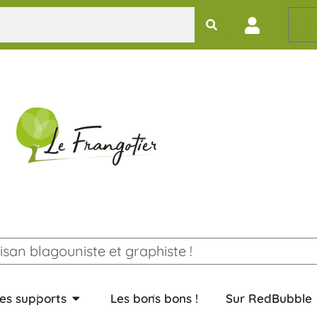
0,
isan blagouniste et graphiste !
es supports
Les bons bons !
Sur RedBubble