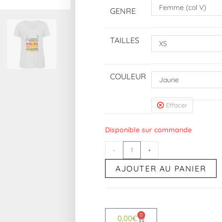
Femme (col V)
GENRE
TAILLES
XS
COULEUR
Jaune
Effacer
Disponible sur commande
-
+
AJOUTER AU PANIER
0
0,00
€