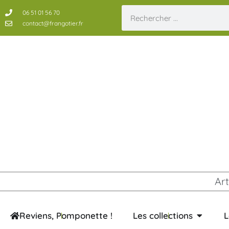
06 51 01 56 70
contact@frangotier.fr
Art
Reviens, Pomponette !
Les collections
L