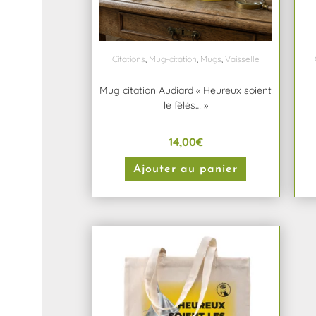
Citations
,
Mug-citation
,
Mugs
,
Vaisselle
Mug citation Audiard « Heureux soient
le fêlés… »
14,00
€
Ajouter au panier