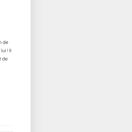
on de
i ! Il
t de