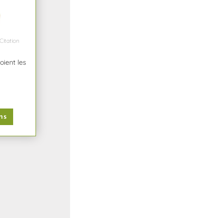
Citation
oient les
ns