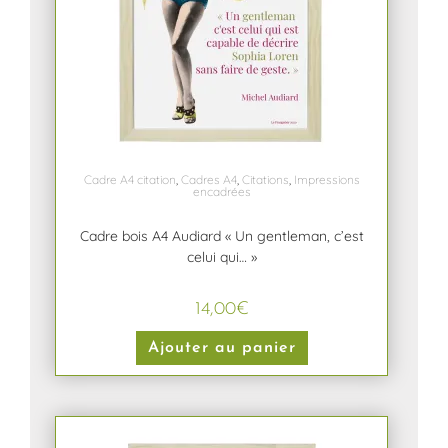
Cadre A4 citation
,
Cadres A4
,
Citations
,
Impressions
encadrées
Cadre bois A4 Audiard « Un gentleman, c’est
celui qui… »
14,00
€
Ajouter au panier