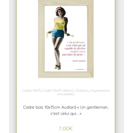
Cadre 10x15
,
Cadre 10x15 citation
,
Citations
,
Impressions
encadrées
Cadre bois 10x15cm Audiard « Un gentleman,
c’est celui qui… »
7,00
€