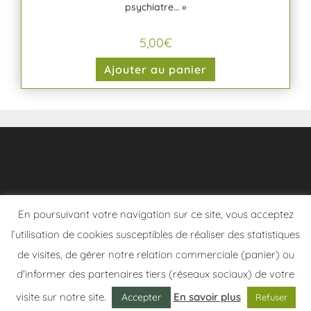
psychiatre… »
5,00
€
Ajouter au panier
En poursuivant votre navigation sur ce site, vous acceptez
l’utilisation de cookies susceptibles de réaliser des statistiques
de visites, de gérer notre relation commerciale (panier) ou
Politique de confidentialité
Conditions Générales de Vente
d'informer des partenaires tiers (réseaux sociaux) de votre
Copyright 2026 - frangotier.fr - Site développé par Le Frangotier
visite sur notre site.
En savoir plus
Accepter
Refuser