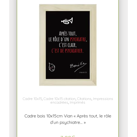
Cadre 10x15
,
Cadre 10x15 citation
,
Citations
,
Impressions
encadrées
,
Imprimés
Cadre bois 10x15cm Vian « Après tout, le rôle
d’un psychiatre… »