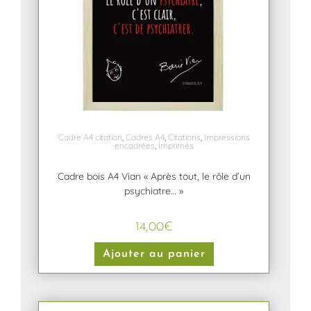
Cadre A4 citation
,
Cadres A4
,
Citations
,
Impressions
encadrées
,
Imprimés
Cadre bois A4 Vian « Après tout, le rôle d’un
psychiatre… »
14,00
€
Ajouter au panier