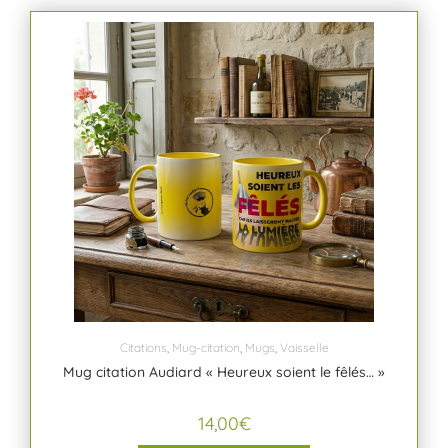
Citations
,
Mug-citation
,
Mugs
,
Vaisselle
Mug citation Audiard « Heureux soient le fêlés… »
14,00
€