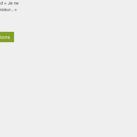
rd « Je ne
sieur… »
ions