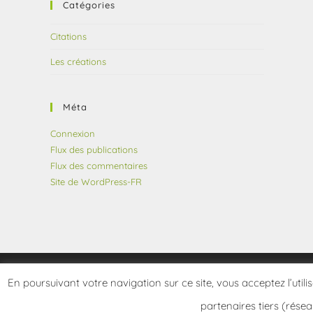
Catégories
Citations
Les créations
Méta
Connexion
Flux des publications
Flux des commentaires
Site de WordPress-FR
En poursuivant votre navigation sur ce site, vous acceptez l’utili
partenaires tiers (résea
Copyright 2026 - frangotier.fr - Site développé par Le Frangotier