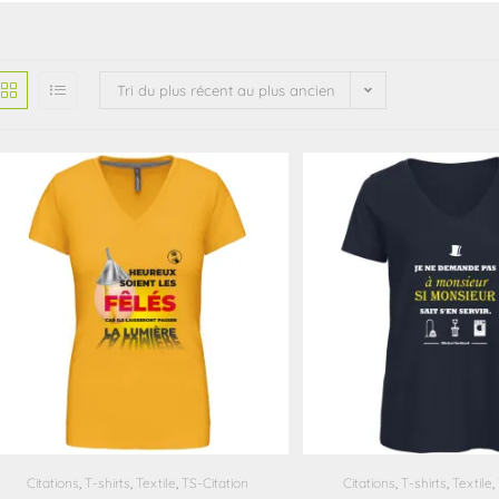
Tri du plus récent au plus ancien
Citations
,
T-shirts
,
Textile
,
TS-Citation
Citations
,
T-shirts
,
Textile
,