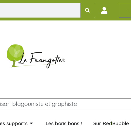
0,
isan blagouniste et graphiste !
es supports
Les bons bons !
Sur RedBubble