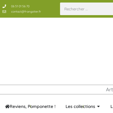
06 51 01 56 70
contact@frangotier.fr
Art
Reviens, Pomponette !
Les collections
L