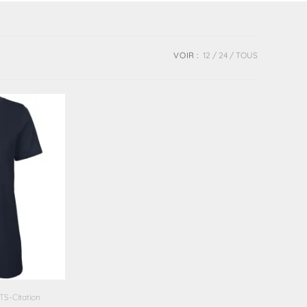
VOIR :
12
24
TOUS
TS-Citation