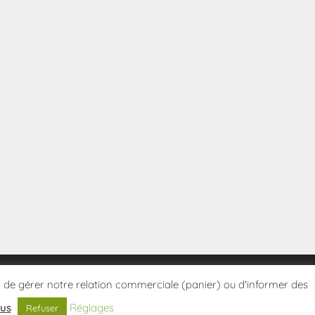
tes, de gérer notre relation commerciale (panier) ou d'informer des
lus
Réglages
Refuser
Politique de confidentialité
Conditions Générales de Vente