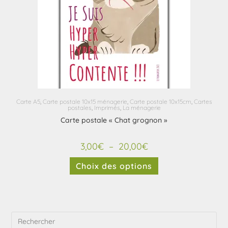
Carte A5
,
Carte postale 10x15 ménagerie
,
Carte postale 10x15cm
,
Cartes
postales
,
Imprimés
,
La ménagerie
Carte postale « Chat grognon »
3,00
€
–
20,00
€
Choix des options