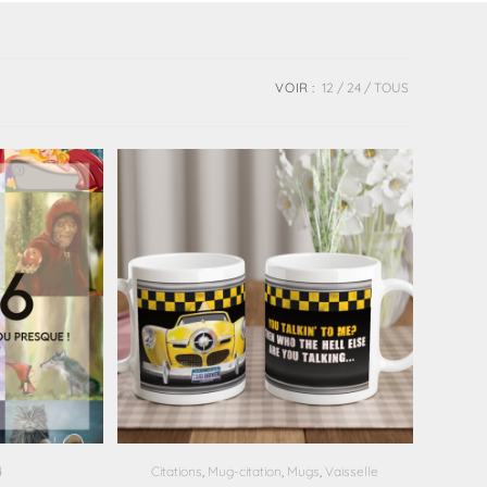
VOIR :
12
24
TOUS
4
Citations
,
Mug-citation
,
Mugs
,
Vaisselle