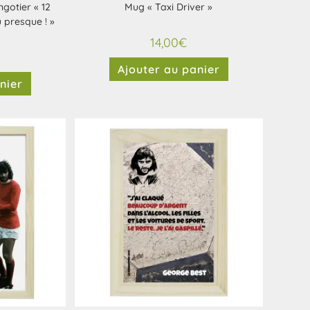
gotier « 12
Mug « Taxi Driver »
 presque ! »
14,00
€
Ajouter au panier
nier