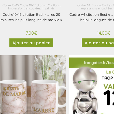
Cadre 10x15
,
Cadre 10x15 citation
,
Citations
,
Cadre A4 citation
,
Cadres 
Impressions encadrées
,
Imprimés
Impressions encadrées
,
Cadre10x15 citation Best « … les 20
Cadre A4 citation Best « …
minutes les plus longues de ma vie »
les plus longues de 
7,00
€
14,00
€
Ajouter au panier
Ajouter au pa