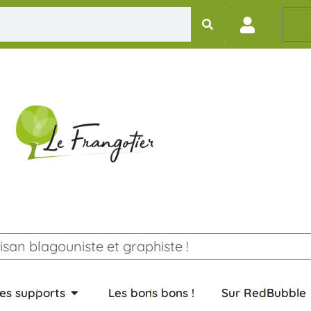
0,
isan blagouniste et graphiste !
es supports
Les bons bons !
Sur RedBubble