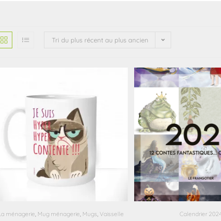
Tri du plus récent au plus ancien
La ménagerie
,
Mug ménagerie
,
Mugs
,
Vaisselle
Calendrier 202