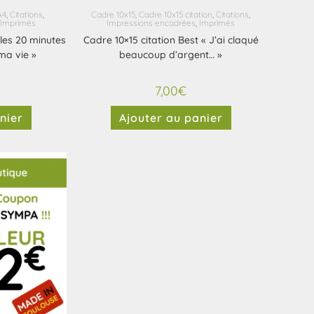
A4
,
Citations
,
Cadre 10x15
,
Cadre 10x15 citation
,
Citations
,
Imprimés
Impressions encadrées
,
Imprimés
 les 20 minutes
Cadre 10×15 citation Best « J’ai claqué
ma vie »
beaucoup d’argent… »
7,00
€
nier
Ajouter au panier