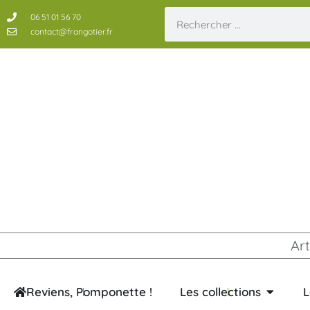
06 51 01 56 70
contact@frangotier.fr
Art
Reviens, Pomponette !
Les collections
L