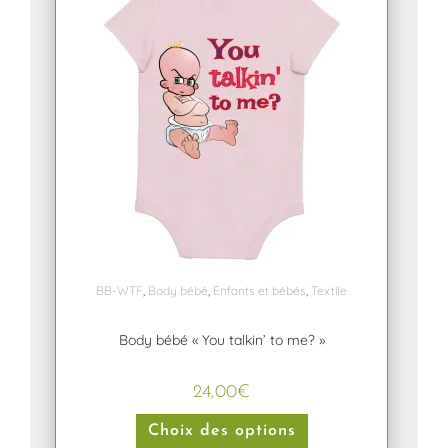
BB-WTF
,
Body bébé
,
Enfants et bébés
,
Textile
Body bébé « You talkin’ to me? »
24,00
€
Choix des options