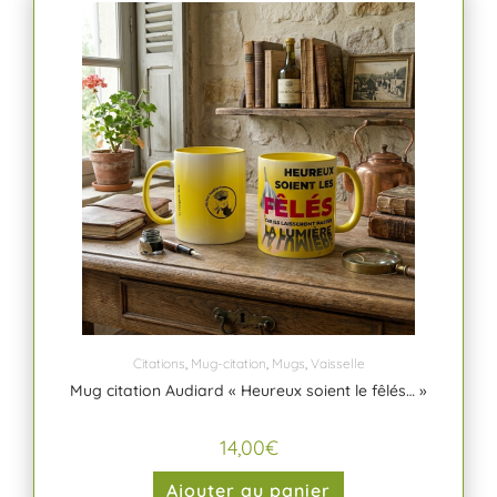
Citations
,
Mug-citation
,
Mugs
,
Vaisselle
Mug citation Audiard « Heureux soient le fêlés… »
14,00
€
Ajouter au panier