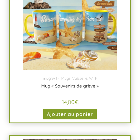
mug WTF
,
Mugs
,
Vaisselle
,
WTF
Mug « Souvenirs de grève »
14,00
€
Ajouter au panier