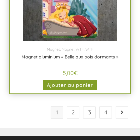
Magnet
,
Magnet WTF
,
WTF
Magnet aluminium « Belle aux bois dormants »
5,00
€
Ajouter au panier
1
2
3
4