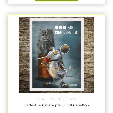
Carte A5
,
CP WTF
,
Imprimés
,
WTF
Carte A5 « Généré par… Chat Gepetto »