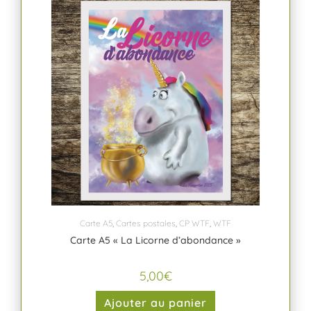
Carte A5
,
Cartes postales
,
CP WTF
,
WTF
Carte A5 « La Licorne d’abondance »
5,00
€
Ajouter au panier