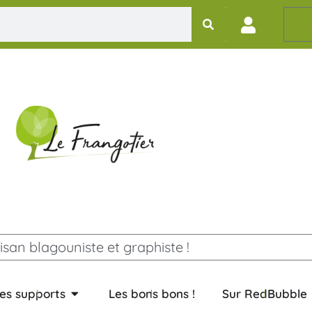
0,
isan blagouniste et graphiste !
es supports
Les bons bons !
Sur RedBubble