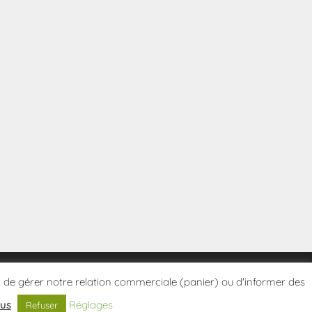
tes, de gérer notre relation commerciale (panier) ou d'informer des
lus
Réglages
Refuser
Politique de confidentialité
Conditions Générales de Vente