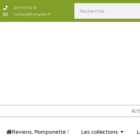
06 51 01 56 70
contact@frangotier.fr
Art
Reviens, Pomponette !
Les collections
L