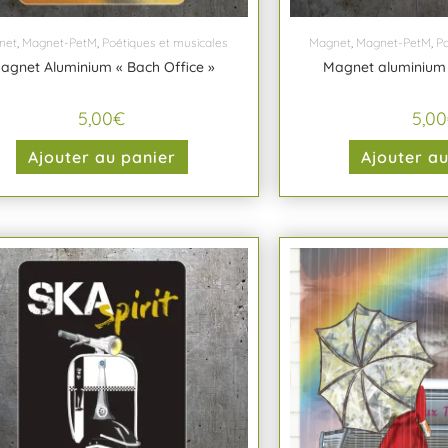
net
,
Magnet-PetM
,
Poétiques et musicales
Magnet
,
Magnet-PetM
,
Po
agnet Aluminium « Bach Office »
Magnet aluminium 
5,00
€
5,00
Ajouter au panier
Ajouter a