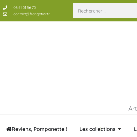
06 51 01 56 70
contact@frangotier.fr
Art
Reviens, Pomponette !
Les collections
L