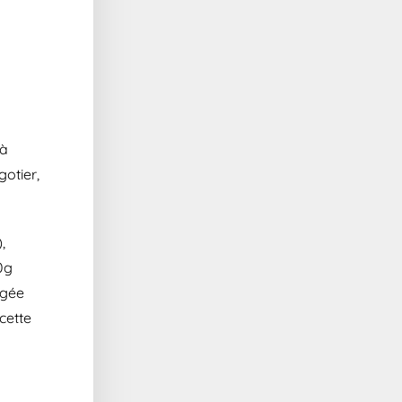
n
 à
gotier,
,
0g
égée
 cette