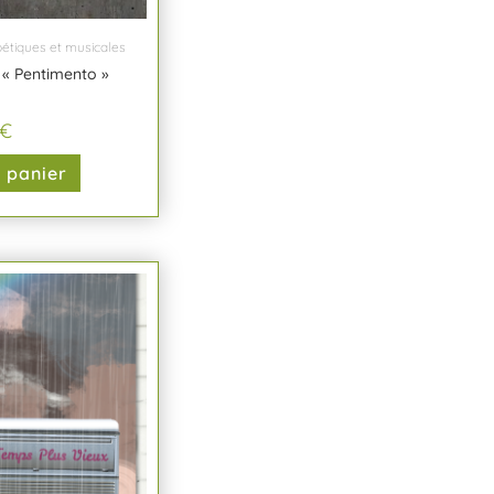
étiques et musicales
« Pentimento »
€
u panier