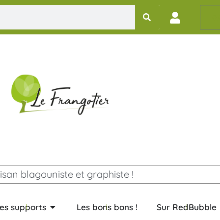
0,
isan blagouniste et graphiste !
es supports
Les bons bons !
Sur RedBubble