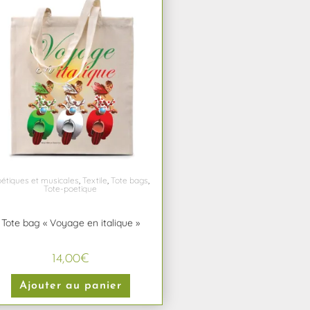
étiques et musicales
,
Textile
,
Tote bags
,
Tote-poetique
Tote bag « Voyage en italique »
14,00
€
Ajouter au panier