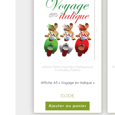
Affiche PetM
,
Imprimés
,
Poétiques et
Po
musicales
,
Posters
Affiche A3 « Voyage en italique »
10,00
€
Ajouter au panier