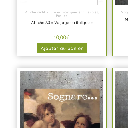
Affiche PetM
,
Imprimés
,
Poétiques et musicales
,
Mag
Posters
M
Affiche A3 « Voyage en italique »
10,00
€
Ajouter au panier