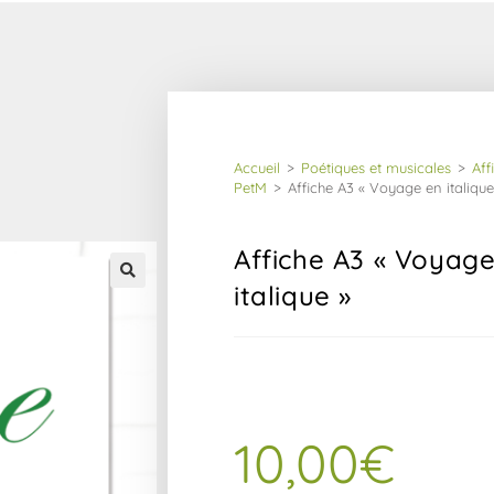
Accueil
>
Poétiques et musicales
>
Aff
PetM
>
Affiche A3 « Voyage en italique
Affiche A3 « Voyag
italique »
10,00
€