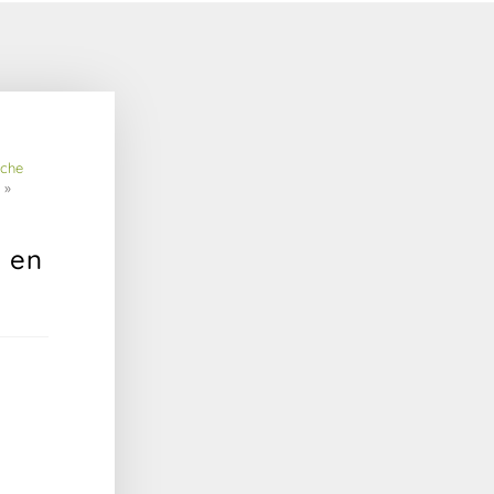
iche 
 »
e en