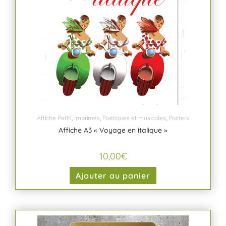
Affiche PetM
,
Imprimés
,
Poétiques et musicales
,
Posters
Affiche A3 « Voyage en italique »
10,00
€
Ajouter au panier