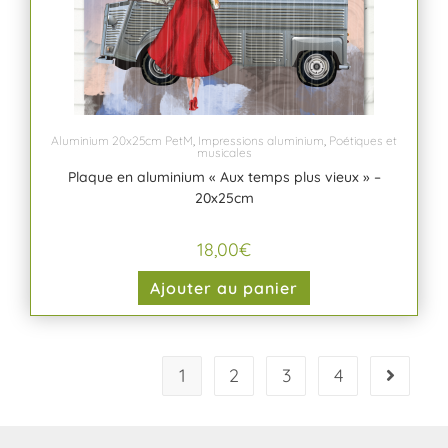
Aluminium 20x25cm PetM
,
Impressions aluminium
,
Poétiques et
musicales
Plaque en aluminium « Aux temps plus vieux » –
20x25cm
18,00
€
Ajouter au panier
1
2
3
4