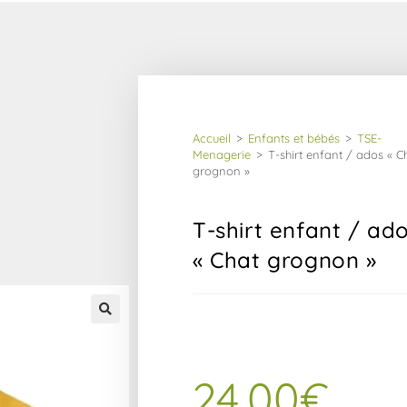
Accueil
>
Enfants et bébés
>
TSE-
Menagerie
>
T-shirt enfant / ados « Ch
grognon »
T-shirt enfant / ad
« Chat grognon »
24,00
€