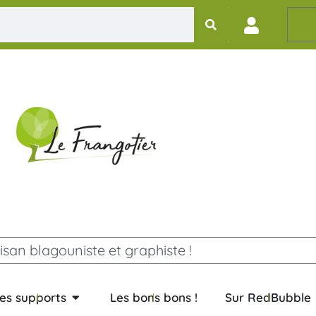
0,
isan blagouniste et graphiste !
es supports
Les bons bons !
Sur RedBubble