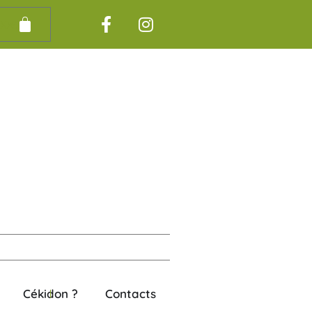
00
€
Cékidon ?
Contacts