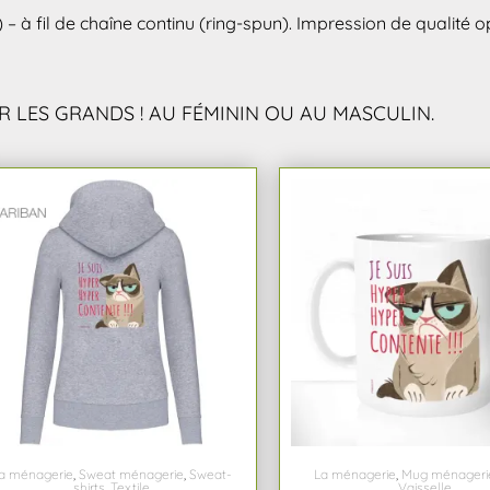
 – à fil de chaîne continu (ring-spun). Impression de qualité o
R LES GRANDS ! AU FÉMININ OU AU MASCULIN.
a ménagerie
,
Sweat ménagerie
,
Sweat-
La ménagerie
,
Mug ménageri
shirts
,
Textile
Vaisselle