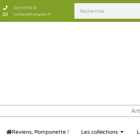
06 51 01 56 70
contact@frangotier.fr
Art
Reviens, Pomponette !
Les collections
L