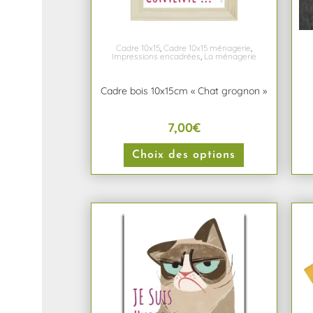
Cadre 10x15
,
Cadre 10x15 ménagerie
,
Impressions encadrées
,
La ménagerie
Cadre bois 10x15cm « Chat grognon »
7,00
€
Choix des options