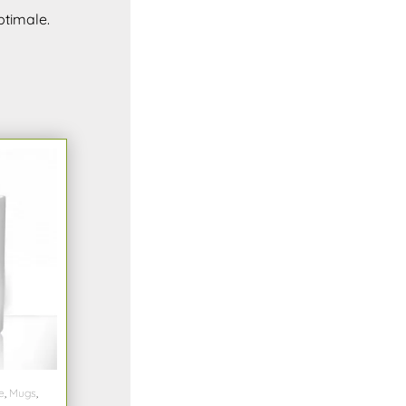
ptimale.
e
,
Mugs
,