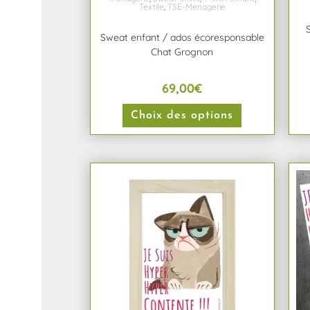
Textile
,
TSE-Menagerie
Sweat enfant / ados écoresponsable
Chat Grognon
69,00
€
Choix des options