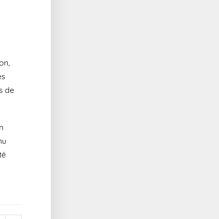
on,
es
s de
n
nu
té