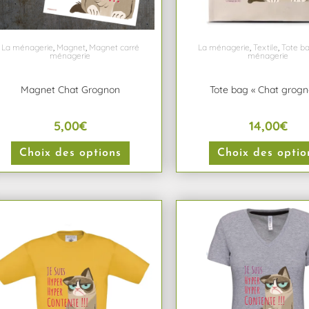
La ménagerie
,
Magnet
,
Magnet carré
La ménagerie
,
Textile
,
Tote b
ménagerie
ménagerie
Magnet Chat Grognon
Tote bag « Chat grogn
5,00
€
14,00
€
Choix des options
Choix des optio