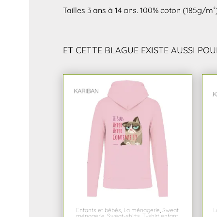
Tailles 3 ans à 14 ans. 100% coton (185g/m²)
ET CETTE BLAGUE EXISTE AUSSI POU
Enfants et bébés
,
La ménagerie
,
Sweat
L
ménagerie
,
Sweat-shirts
,
T-shirt enfant
,