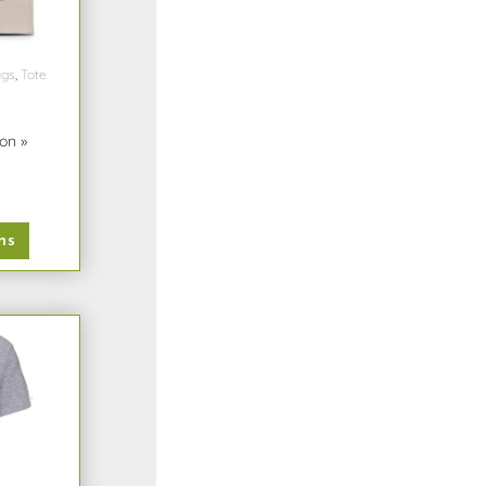
ags
,
Tote
on »
ns